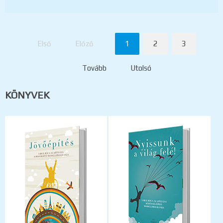
Első
Előző
1
2
3
Tovább
Utolsó
KÖNYVEK