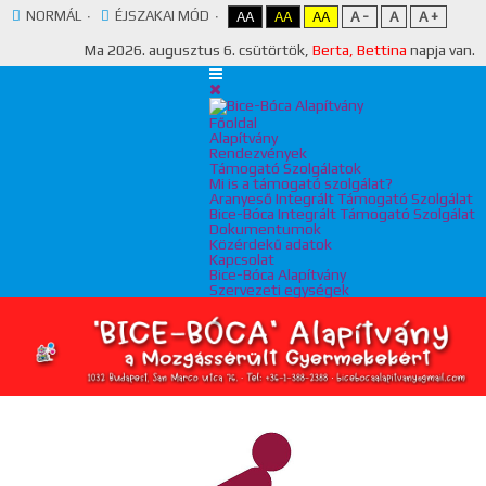
NORMÁL
ÉJSZAKAI MÓD
AA
AA
AA
A -
A
A +
Ma
2026. augusztus 6. csütörtök,
Berta, Bettina
napja van.
Főoldal
Alapítvány
Rendezvények
Támogató Szolgálatok
Mi is a támogató szolgálat?
Aranyeső Integrált Támogató Szolgálat
Bice-Bóca Integrált Támogató Szolgálat
Dokumentumok
Közérdekű adatok
Kapcsolat
Bice-Bóca Alapítvány
Szervezeti egységek